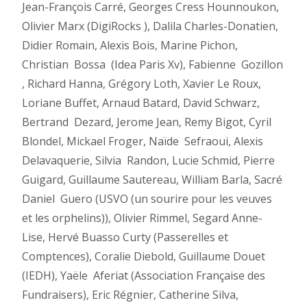
Jean-François Carré, Georges Cress Hounnoukon,
Olivier Marx (DigiRocks ), Dalila Charles-Donatien,
Didier Romain, Alexis Bois, Marine Pichon,
Christian
Bossa
(Idea Paris Xv), Fabienne
Gozillon
, Richard Hanna, Grégory Loth, Xavier Le Roux,
Loriane Buffet, Arnaud Batard, David Schwarz,
Bertrand
Dezard, Jerome Jean, Remy Bigot, Cyril
Blondel, Mickael Froger, Naïde
Sefraoui, Alexis
Delavaquerie, Silvia
Randon, Lucie Schmid, Pierre
Guigard, Guillaume Sautereau, William Barla, Sacré
Daniel
Guero (USVO (un sourire pour les veuves
et les orphelins)), Olivier Rimmel, Segard Anne-
Lise, Hervé Buasso Curty (Passerelles et
Comptences), Coralie Diebold, Guillaume Douet
(IEDH), Yaële
Aferiat (Association Française des
Fundraisers), Eric Régnier, Catherine Silva,