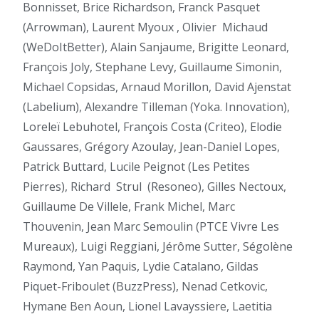
Bonnisset, Brice Richardson, Franck Pasquet
(Arrowman), Laurent Myoux , Olivier
Michaud
(WeDoItBetter), Alain Sanjaume, Brigitte Leonard,
François Joly, Stephane Levy, Guillaume Simonin,
Michael Copsidas, Arnaud Morillon, David Ajenstat
(Labelium), Alexandre Tilleman (Yoka. Innovation),
Loreleï Lebuhotel, François Costa (Criteo), Elodie
Gaussares, Grégory Azoulay, Jean-Daniel Lopes,
Patrick Buttard, Lucile Peignot (Les Petites
Pierres), Richard
Strul
(Resoneo), Gilles Nectoux,
Guillaume De Villele, Frank Michel, Marc
Thouvenin, Jean Marc Semoulin (PTCE Vivre Les
Mureaux), Luigi Reggiani, Jérôme Sutter, Ségolène
Raymond, Yan Paquis, Lydie Catalano, Gildas
Piquet-Friboulet (BuzzPress), Nenad Cetkovic,
Hymane Ben Aoun, Lionel Lavayssiere, Laetitia