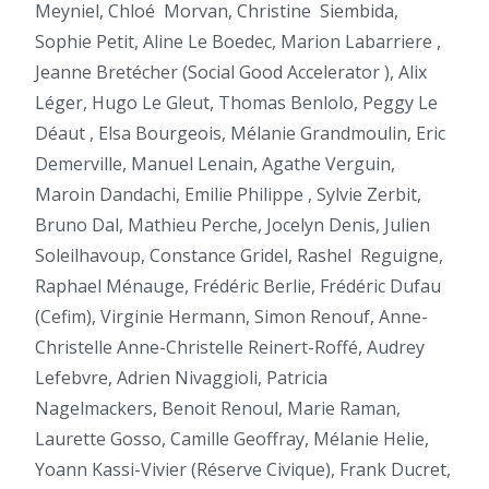
Meyniel, Chloé
Morvan, Christine
Siembida,
Sophie Petit, Aline Le Boedec, Marion Labarriere ,
Jeanne Bretécher (Social Good Accelerator ), Alix
Léger, Hugo Le Gleut, Thomas Benlolo, Peggy Le
Déaut , Elsa Bourgeois, Mélanie Grandmoulin, Eric
Demerville, Manuel Lenain, Agathe Verguin,
Maroin Dandachi, Emilie Philippe , Sylvie Zerbit,
Bruno Dal, Mathieu Perche, Jocelyn Denis, Julien
Soleilhavoup, Constance Gridel, Rashel
Reguigne,
Raphael Ménauge, Frédéric Berlie, Frédéric Dufau
(Cefim), Virginie Hermann, Simon Renouf, Anne-
Christelle Anne-Christelle Reinert-Roffé, Audrey
Lefebvre, Adrien Nivaggioli, Patricia
Nagelmackers, Benoit Renoul, Marie Raman,
Laurette Gosso, Camille Geoffray, Mélanie Helie,
Yoann Kassi-Vivier (Réserve Civique), Frank Ducret,