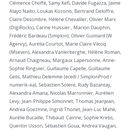
Clémence Choffé, Samy Kefi, Davide Fugazza, Jaime
Alayo Naito, Loukas Kozonis, Bertrand Deloffre,
Claire Desombre, Hélène Chevallier, Olivier Marx
(DigiRocks), Carine Huissier , Marion Dauphin,
Frédéric Bardeau (Simplon), Olivier Guimard (W
Agency), Aurélia Courtot, Marie Claire Vilcoq
(Mseven), Alexandra Vanlerberghe, Hélène Roman,
Arnaud Chaigneau, Margaux Lapersonne, Anne-
Sophie Ringuier, Guillaume Capelle, Guillaume
Gelis, Mathieu Delemme (ecedi / SimplonProd /
numerik-ea), Sebastien Solere, Rudy Bazantay,
Alexandra Amana, Nicolas Marronnier, Aurélien
Levy, Jean-Philippe Simonnet, Thomas Jeanjean,
Andrea Goezinne, Ingrid Thonet, Jean-Luc Mahé,
Aurélie Bucaille, Thibaud
Cainne, Sophie Krebs,
Quentin Usson, Sébastien Goua, Andrea Vaugan,