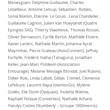
Menesguen, Delphine Guillaume, Charles
Letaillieur, Antoine Leloup, Sébastien
Robles,
Sonia Mamin, Etienne
Le Gouis , Lena Chandelier,
Guillaume Cagnon, Julien Van Hoeylandt (Quatre
Epingles SAS), Thierry Vlaeminck, Thomas Rosset,
Olivier Bernasson, Cyrille Bertin, Mathilde Elziere,
Xavier Leclerc, Nathalie Martin, Johanna Ayral
Mayrinhac, Pierre Grateau (AssoConnect), Jeffrey
Eschylle, Frédéric Halna (Tanaguru), Jonathan
Keller, Jean-Marc Potdevin (Association
Entourage), Melanie Meslage Blondat, Joel Rubino,
Didier Rols, Linda Labidi, Gildas
Cremet, Clemence
Lefebure, Laurent Rajca (memboGo), Mylène
Godès, Elie Sloïm (Opquast), Violette Watine,
Raphaël Fetique (Converteo), Nathalie Achard,
Yseulys Costes (Numberly – Groupe 1000mercis),